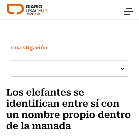
Click acá para ir directamente al contenido
Noticias
Investigación
Investigación
Cultura
Programas Radio y TV Usach
Los elefantes se
identifican entre sí con
un nombre propio dentro
de la manada