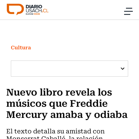
Click acá para ir directamente al contenido
Noticias
Investigación
Cultura
Cultura
Programas Radio y TV Usach
Nuevo libro revela los
músicos que Freddie
Mercury amaba y odiaba
El texto detalla su amistad con
Monserrat Caballé, la relación