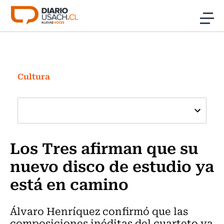
Click acá para ir directamente al contenido
Noticias
Investigación
Cultura
Cultura
Programas Radio y TV Usach
Los Tres afirman que su
nuevo disco de estudio ya
está en camino
Álvaro Henríquez confirmó que las
composiciones inéditas del cuarteto ya