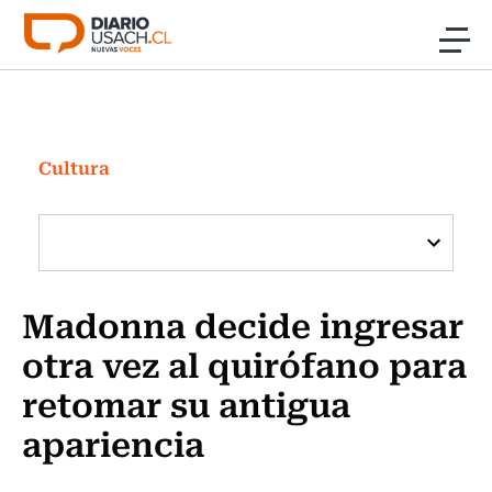
Click acá para ir directamente al contenido
Noticias
Investigación
Cultura
Cultura
Programas Radio y TV Usach
Madonna decide ingresar
otra vez al quirófano para
retomar su antigua
apariencia