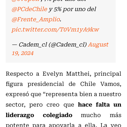
@PCdeChile
y 5% por uno del
@Frente_Amplio
.
pic.twitter.com/T0Vm1yA9kw
— Cadem_cl (@Cadem_cl)
August
19, 2024
Respecto a Evelyn Matthei, principal
figura presidencial de Chile Vamos,
expresó que “representa bien a nuestro
hace falta un
sector, pero creo que
liderazgo colegiado
mucho más
potente para apoyarla a ella. La veo