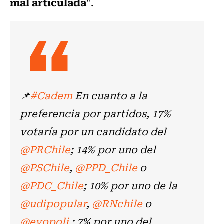
mal articulada
".
📌
#Cadem
En cuanto a la
preferencia por partidos, 17%
votaría por un candidato del
@PRChile
; 14% por uno del
@PSChile
,
@PPD_Chile
o
@PDC_Chile
; 10% por uno de la
@udipopular
,
@RNchile
o
@evopoli
; 7% por uno del