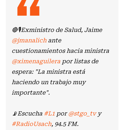
🔴🎙️Exministro de Salud, Jaime
@jmanalich
ante
cuestionamientos hacia ministra
@ximenaguilera
por listas de
espera: "La ministra está
haciendo un trabajo muy
importante".
📡Escucha
#L1
por
@stgo_tv
y
#RadioUsach
, 94.5 FM.