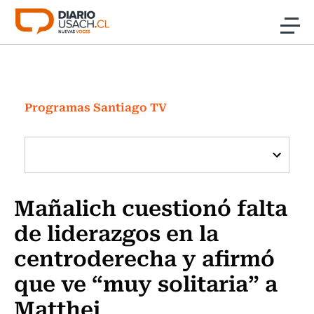
Click acá para ir directamente al contenido
Noticias
Investigación
Programas Santiago TV
Cultura
Programas Radio y TV Usach
Mañalich cuestionó falta
de liderazgos en la
centroderecha y afirmó
que ve “muy solitaria” a
Matthei