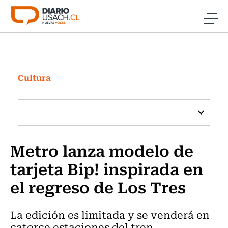
Click acá para ir directamente al contenido
Noticias
Investigación
Cultura
Cultura
Programas Radio y TV Usach
Metro lanza modelo de
tarjeta Bip! inspirada en
el regreso de Los Tres
La edición es limitada y se venderá en
catorce estaciones del tren