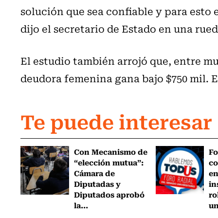
solución que sea confiable y para esto 
dijo el secretario de Estado en una rue
El estudio también arrojó que, entre mu
deudora femenina gana bajo $750 mil. En
Te puede interesar
Con Mecanismo de
Fo
“elección mutua”:
co
Cámara de
en
Diputadas y
in
Diputados aprobó
ro
la...
un