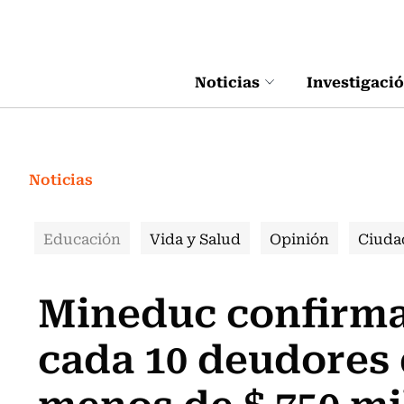
Click acá para ir directamente al contenido
Noticias
Investigaci
Noticias
Educación
Vida y Salud
Opinión
Ciuda
Mineduc confirma
cada 10 deudores
menos de $ 750 mi