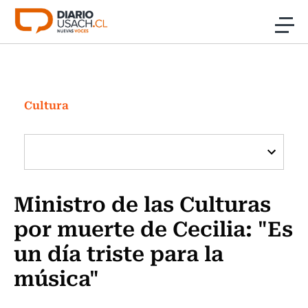
Click acá para ir directamente al contenido
Noticias
Investigación
Cultura
Cultura
Programas Radio y TV Usach
Ministro de las Culturas
por muerte de Cecilia: "Es
un día triste para la
música"