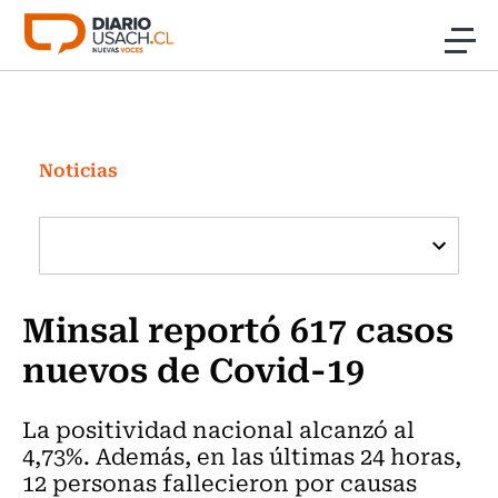
Click acá para ir directamente al contenido
Noticias
Investigación
Noticias
Cultura
Programas Radio y TV Usach
Minsal reportó 617 casos
nuevos de Covid-19
La positividad nacional alcanzó al
4,73%. Además, en las últimas 24 horas,
12 personas fallecieron por causas