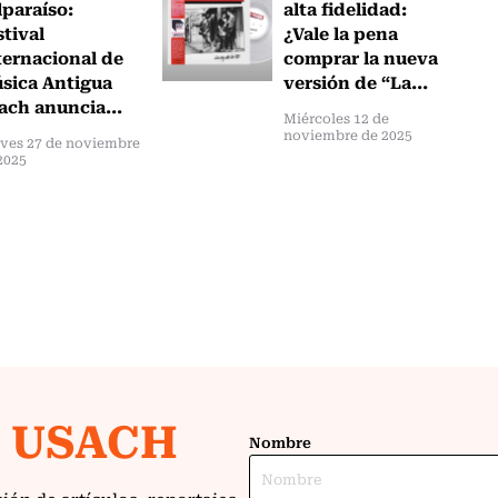
lparaíso:
alta fidelidad:
stival
¿Vale la pena
ternacional de
comprar la nueva
sica Antigua
versión de “La...
ach anuncia...
Miércoles 12 de
noviembre de 2025
ves 27 de noviembre
2025