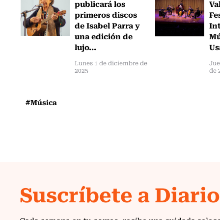
publicará los
Va
primeros discos
Fe
de Isabel Parra y
In
una edición de
Mú
lujo...
Us
Lunes 1 de diciembre de
Jue
2025
de 
#Música