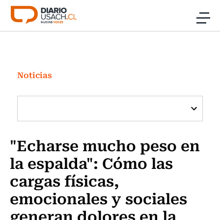
Click acá para ir directamente al contenido
Noticias
Investigación
Noticias
Cultura
Programas Radio y TV Usach
"Echarse mucho peso en
la espalda": Cómo las
cargas físicas,
emocionales y sociales
generan dolores en la