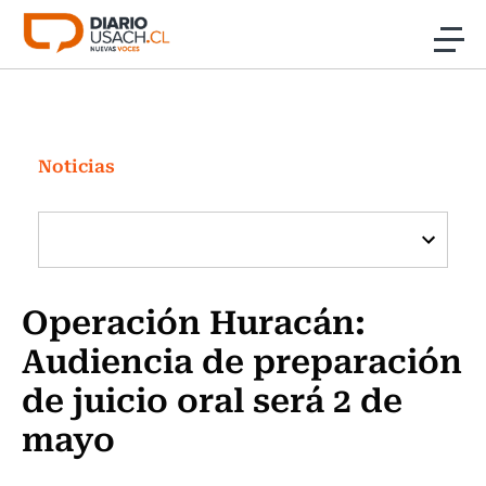
Click acá para ir directamente al contenido
Noticias
Investigación
Noticias
Cultura
Programas Radio y TV Usach
Operación Huracán:
Audiencia de preparación
de juicio oral será 2 de
mayo