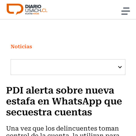
Click acá para ir directamente al contenido
Noticias
Investigación
Noticias
Cultura
Programas Radio y TV Usach
PDI alerta sobre nueva
estafa en WhatsApp que
secuestra cuentas
Una vez que los delincuentes toman
control de la cuenta, la utilizan para