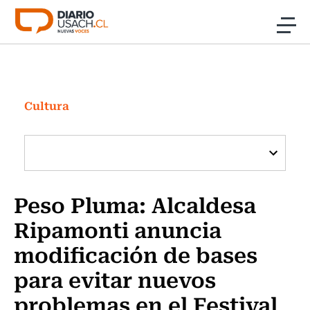
Click acá para ir directamente al contenido
Noticias
Investigación
Cultura
Cultura
Programas Radio y TV Usach
Peso Pluma: Alcaldesa
Ripamonti anuncia
modificación de bases
para evitar nuevos
problemas en el Festival