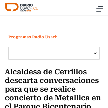
Click acá para ir directamente al contenido
Noticias
Investigación
Programas Radio Usach
Cultura
Programas Radio y TV Usach
Alcaldesa de Cerrillos
descarta conversaciones
para que se realice
concierto de Metallica en
el Parque Bicentenario