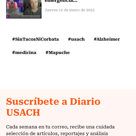
Jueves 12 de enero de 2023
#SinTacosNiCorbata
#usach
#Alzheimer
#medicina
#Mapuche