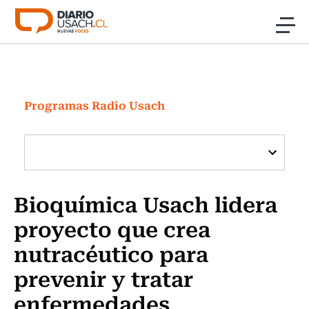
Click acá para ir directamente al contenido
Noticias
Investigación
Programas Radio Usach
Cultura
Programas Radio y TV Usach
Bioquímica Usach lidera
proyecto que crea
nutracéutico para
prevenir y tratar
enfermedades