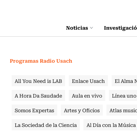
Click acá para ir directamente al contenido
Noticias
Investigaci
Programas Radio Usach
All You Need is LAB
Enlace Usach
El Alma 
A Hora Da Saudade
Aula en vivo
Línea uno
Somos Expertas
Artes y Oficios
Atlas music
La Sociedad de la Ciencia
Al Día con la Música