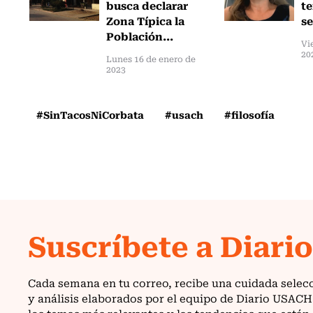
busca declarar
t
Zona Típica la
se
Población...
Vi
20
Lunes 16 de enero de
2023
#SinTacosNiCorbata
#usach
#filosofía