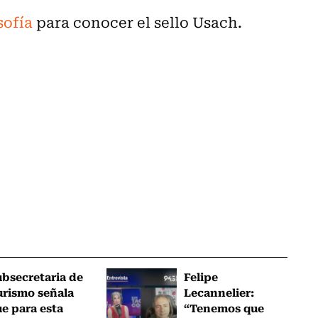
sofía
para conocer el sello Usach.
bsecretaria de
Felipe
urismo señala
Lecannelier:
e para esta
“Tenemos que