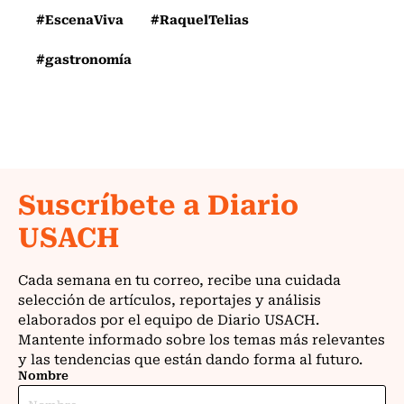
#EscenaViva
#RaquelTelias
#gastronomía