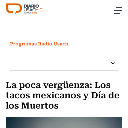
Click acá para ir directamente al contenido
Noticias
Investigación
Programas Radio Usach
Cultura
Programas Radio y TV Usach
La poca vergüenza: Los
tacos mexicanos y Día de
los Muertos