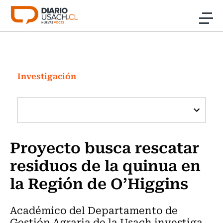
Click acá para ir directamente al contenido
Noticias
Investigación
Investigación
Cultura
Programas Radio y TV Usach
Proyecto busca rescatar
residuos de la quinua en
la Región de O’Higgins
Académico del Departamento de
Gestión Agraria de la Usach investiga