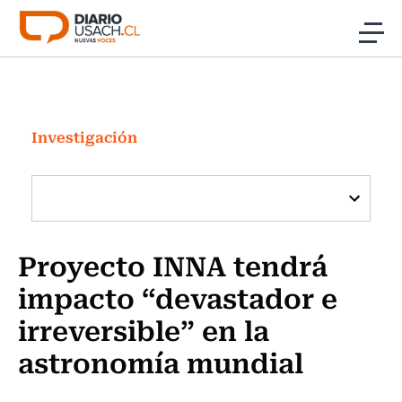
Click acá para ir directamente al contenido
Noticias
Investigación
Investigación
Cultura
Programas Radio y TV Usach
Proyecto INNA tendrá
impacto “devastador e
irreversible” en la
astronomía mundial