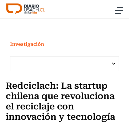
Click acá para ir directamente al contenido
Noticias
Investigación
Investigación
Cultura
Programas Radio y TV Usach
Redciclach: La startup
chilena que revoluciona
el reciclaje con
innovación y tecnología