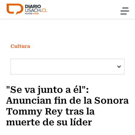
Click acá para ir directamente al contenido
Noticias
Investigación
Cultura
Cultura
Programas Radio y TV Usach
"Se va junto a él":
Anuncian fin de la Sonora
Tommy Rey tras la
muerte de su líder