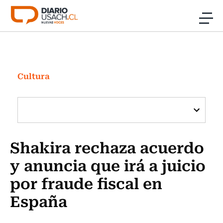
Click acá para ir directamente al contenido
Noticias
Investigación
Cultura
Cultura
Programas Radio y TV Usach
Shakira rechaza acuerdo
y anuncia que irá a juicio
por fraude fiscal en
España