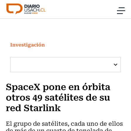
Click acá para ir directamente al contenido
Noticias
Investigación
Investigación
Cultura
Programas Radio y TV Usach
SpaceX pone en órbita
otros 49 satélites de su
red Starlink
El grupo de satélites, cada uno de ellos
de más de un cuarto de tonelada de