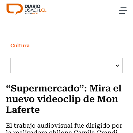
Click acá para ir directamente al contenido
Noticias
Investigación
Cultura
Cultura
Programas Radio y TV Usach
“Supermercado”: Mira el
nuevo videoclip de Mon
Laferte
El trabajo audiovisual fue dirigido por
la realizadora chilena Camila Grandi,