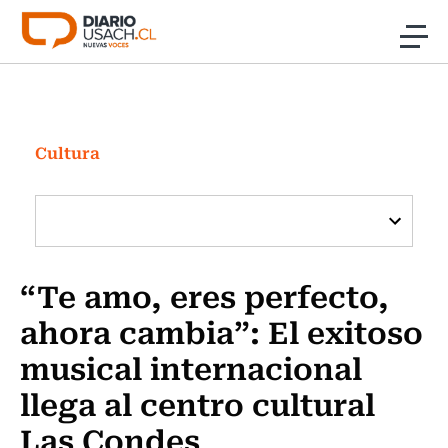
Click acá para ir directamente al contenido
Noticias
Investigación
Cultura
Cultura
Programas Radio y TV Usach
“Te amo, eres perfecto,
ahora cambia”: El exitoso
musical internacional
llega al centro cultural
Las Condes