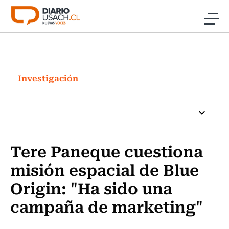
Click acá para ir directamente al contenido
Noticias
Investigación
Investigación
Cultura
Programas Radio y TV Usach
Tere Paneque cuestiona
misión espacial de Blue
Origin: "Ha sido una
campaña de marketing"