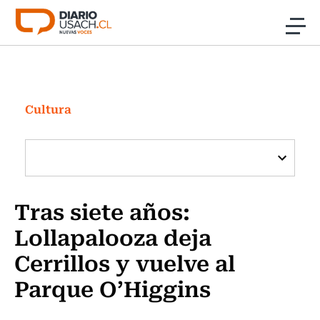
Click acá para ir directamente al contenido
Noticias
Investigación
Cultura
Cultura
Programas Radio y TV Usach
Tras siete años:
Lollapalooza deja
Cerrillos y vuelve al
Parque O’Higgins