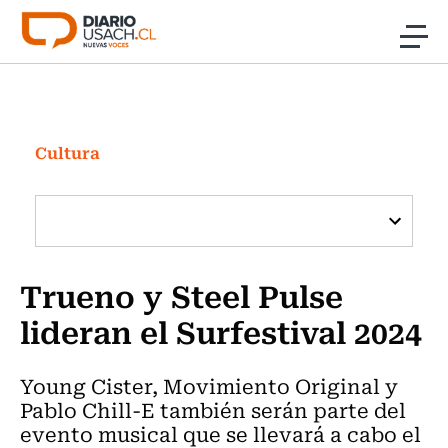
Click acá para ir directamente al contenido
Noticias
Investigación
Cultura
Cultura
Programas Radio y TV Usach
Trueno y Steel Pulse
lideran el Surfestival 2024
Young Cister, Movimiento Original y
Pablo Chill-E también serán parte del
evento musical que se llevará a cabo el