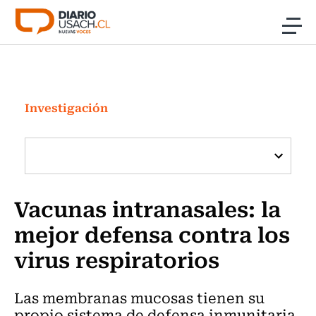
Click acá para ir directamente al contenido
Noticias
Investigación
Investigación
Cultura
Programas Radio y TV Usach
Vacunas intranasales: la
mejor defensa contra los
virus respiratorios
Las membranas mucosas tienen su
propio sistema de defensa inmunitaria