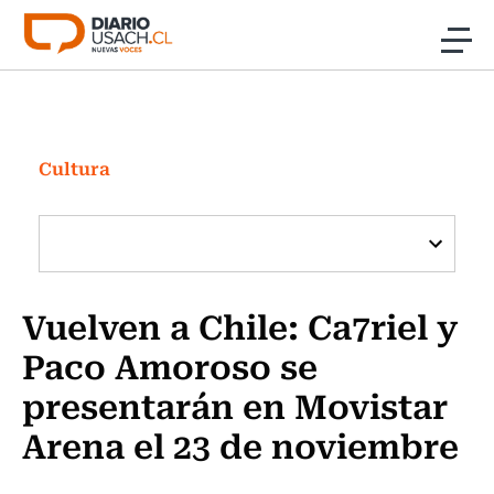
Click acá para ir directamente al contenido
Noticias
Investigación
Cultura
Cultura
Programas Radio y TV Usach
Vuelven a Chile: Ca7riel y
Paco Amoroso se
presentarán en Movistar
Arena el 23 de noviembre