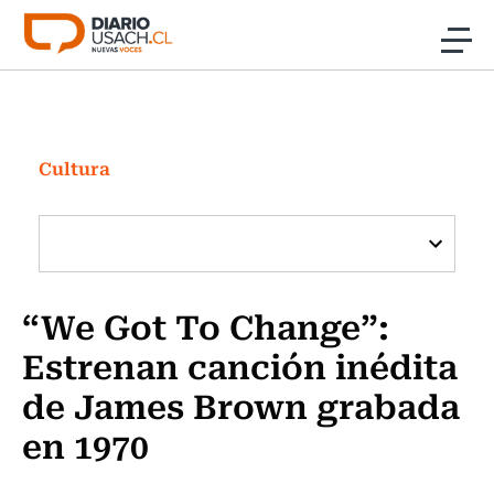
Click acá para ir directamente al contenido
Noticias
Investigación
Cultura
Cultura
Programas Radio y TV Usach
“We Got To Change”:
Estrenan canción inédita
de James Brown grabada
en 1970