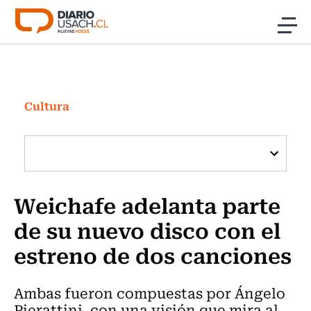
Click acá para ir directamente al contenido
Noticias
Investigación
Cultura
Cultura
Programas Radio y TV Usach
Weichafe adelanta parte
de su nuevo disco con el
estreno de dos canciones
Ambas fueron compuestas por Ángelo
Pierattini, con una visión que mira al