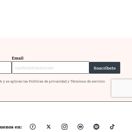
guenos en: