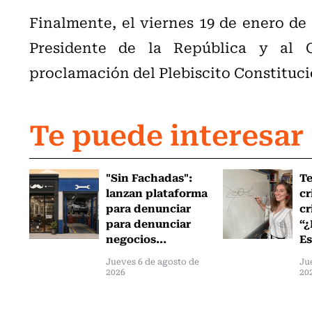
Finalmente, el viernes 19 de enero de
Presidente de la República y al C
proclamación del Plebiscito Constituci
Te puede interesar
"Sin Fachadas":
T
lanzan plataforma
cr
para denunciar
cr
para denunciar
“¿
negocios...
Es
Jueves 6 de agosto de
Ju
2026
20