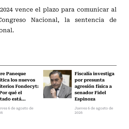
 2024 vence el plazo para comunicar al
ongreso Nacional, la sentencia de
onal.
ere Paneque
Fiscalía investiga
itica los nuevos
por presunta
iterios Fondecyt:
agresión física a
Por qué el
senador Fidel
tado está...
Espinoza
eves 6 de agosto de
Jueves 6 de agosto de
26
2026