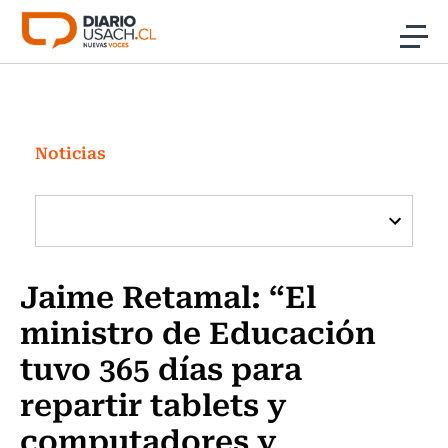
Click acá para ir directamente al contenido
Noticias
Investigación
Noticias
Cultura
Programas Radio y TV Usach
Jaime Retamal: “El
ministro de Educación
tuvo 365 días para
repartir tablets y
computadores y