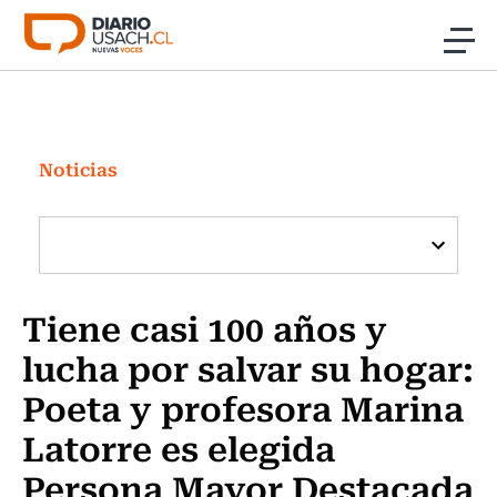
Click acá para ir directamente al contenido
Noticias
Investigación
Noticias
Cultura
Programas Radio y TV Usach
Tiene casi 100 años y
lucha por salvar su hogar:
Poeta y profesora Marina
Latorre es elegida
Persona Mayor Destacada