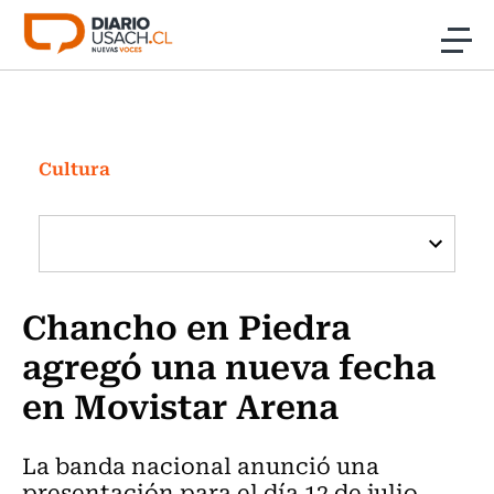
Click acá para ir directamente al contenido
Noticias
Investigación
Cultura
Cultura
Programas Radio y TV Usach
Chancho en Piedra
agregó una nueva fecha
en Movistar Arena
La banda nacional anunció una
presentación para el día 12 de julio.