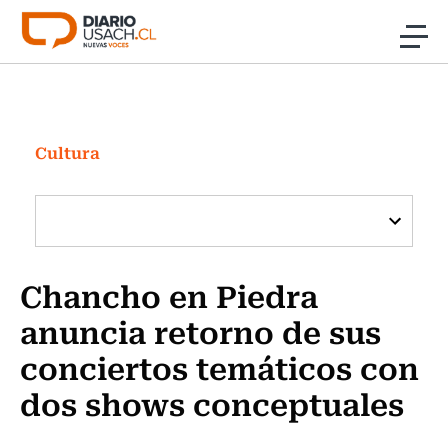
Click acá para ir directamente al contenido
Noticias
Investigación
Cultura
Cultura
Programas Radio y TV Usach
Chancho en Piedra
anuncia retorno de sus
conciertos temáticos con
dos shows conceptuales