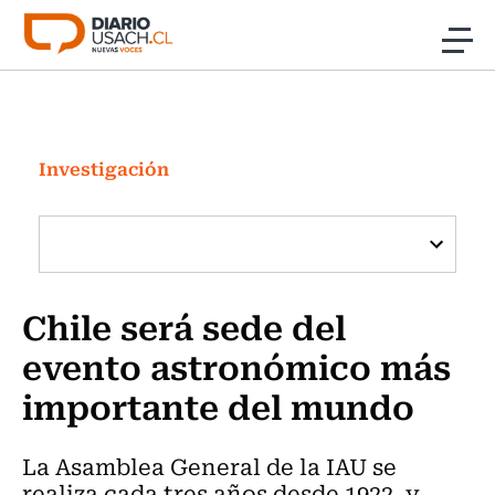
Click acá para ir directamente al contenido
Noticias
Investigación
Investigación
Cultura
Programas Radio y TV Usach
Chile será sede del
evento astronómico más
importante del mundo
La Asamblea General de la IAU se
realiza cada tres años desde 1922, y