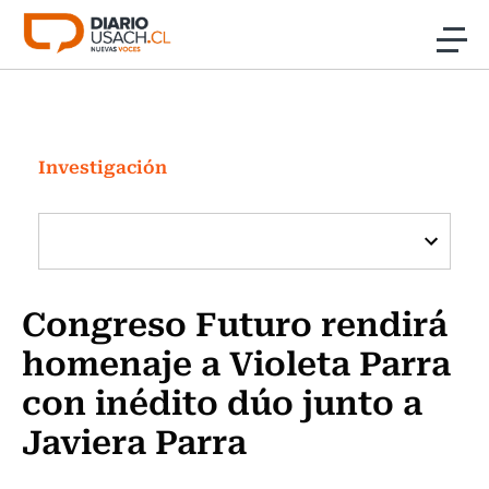
Click acá para ir directamente al contenido
Noticias
Investigación
Investigación
Cultura
Programas Radio y TV Usach
Congreso Futuro rendirá
homenaje a Violeta Parra
con inédito dúo junto a
Javiera Parra