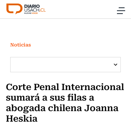
Click acá para ir directamente al contenido
Noticias
Investigación
Noticias
Cultura
Programas Radio y TV Usach
Corte Penal Internacional
sumará a sus filas a
abogada chilena Joanna
Heskia