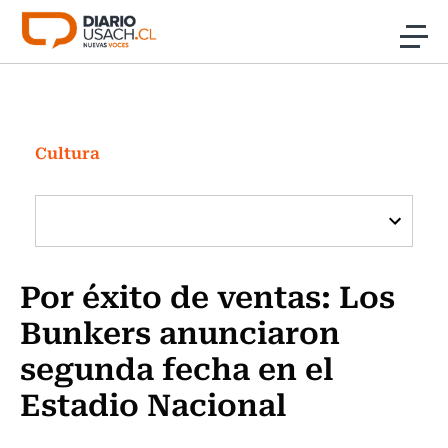
Click acá para ir directamente al contenido
Noticias
Investigación
Cultura
Cultura
Programas Radio y TV Usach
Por éxito de ventas: Los
Bunkers anunciaron
segunda fecha en el
Estadio Nacional