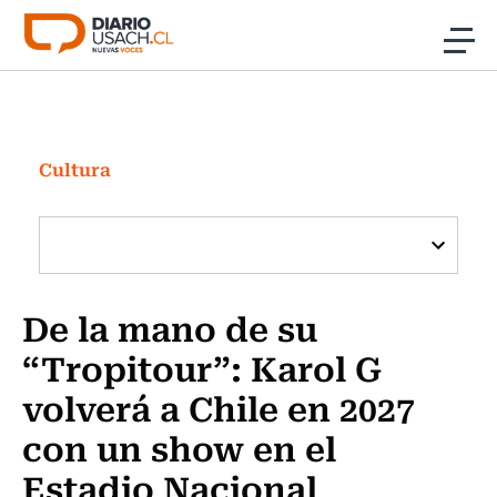
Click acá para ir directamente al contenido
Noticias
Investigación
Cultura
Cultura
Programas Radio y TV Usach
De la mano de su
“Tropitour”: Karol G
volverá a Chile en 2027
con un show en el
Estadio Nacional