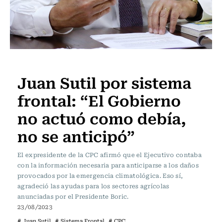
PODCAST
Nacional
Juan Sutil por sistema
STGO
STREAMING
APP
CON
SERVEL
TV
RADIO
SOY
PRE
EN
USACH
USACH
frontal: “El Gobierno
VIVO
no actuó como debía,
no se anticipó”
El expresidente de la CPC afirmó que el Ejecutivo contaba
con la información necesaria para anticiparse a los daños
provocados por la emergencia climatológica. Eso sí,
agradeció las ayudas para los sectores agrícolas
anunciadas por el Presidente Boric.
23/08/2023
# Juan Sutil
# Sistema Frontal
# CPC