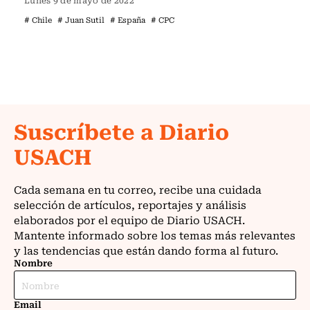
Lunes 9 de mayo de 2022
# Chile
# Juan Sutil
# España
# CPC