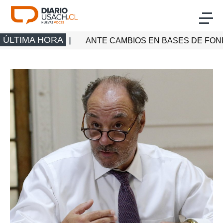
Click acá para ir directamente al contenido
ÚLTIMA HORA
RES
ANTE CAMBIOS EN BASES DE FONDECYT: US
Actualidad
Investigación
Cultura
Deporte
Multimedia
Programas Radio Usach
Programas Santiago TV