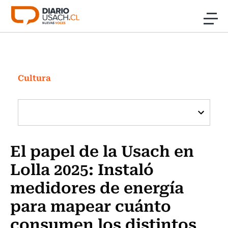
Click acá para ir directamente al contenido
Noticias
Investigación
Cultura
Cultura
Programas Radio y TV Usach
El papel de la Usach en
Lolla 2025: Instaló
medidores de energía
para mapear cuánto
consumen los distintos