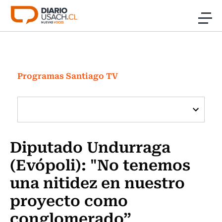
Click acá para ir directamente al contenido
Noticias
Investigación
Programas Santiago TV
Cultura
Programas Radio y TV Usach
Diputado Undurraga
(Evópoli): "No tenemos
una nitidez en nuestro
proyecto como
conglomerado”