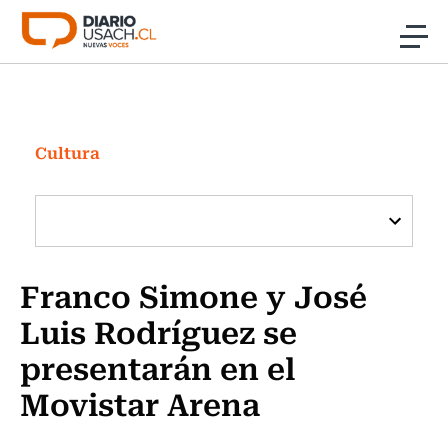
Click acá para ir directamente al contenido
Noticias
Investigación
Cultura
Cultura
Programas Radio y TV Usach
Franco Simone y José
Luis Rodríguez se
presentarán en el
Movistar Arena