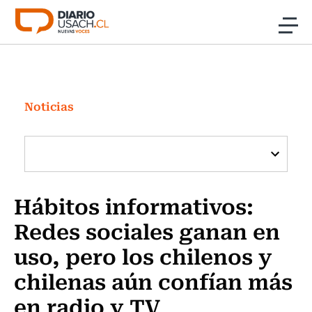
Click acá para ir directamente al contenido
Noticias
Investigación
Noticias
Cultura
Programas Radio y TV Usach
Hábitos informativos:
Redes sociales ganan en
uso, pero los chilenos y
chilenas aún confían más
en radio y TV