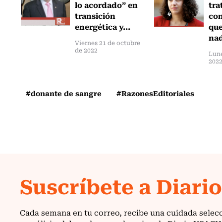
lo acordado” en
tra
transición
con
energética y...
que
nad
Viernes 21 de octubre
de 2022
Lune
202
#donante de sangre
#RazonesEditoriales