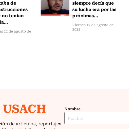
taba de
siempre decía que
strucciones
su lucha era por las
 no tenían
próximas...
a...
Viernes 19 de agosto de
2022
s 22 de agosto de
2