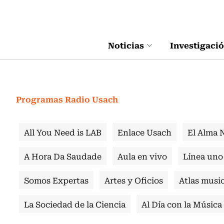
Click acá para ir directamente al contenido
Noticias
Investigaci
Programas Radio Usach
All You Need is LAB
Enlace Usach
El Alma 
A Hora Da Saudade
Aula en vivo
Línea uno
Somos Expertas
Artes y Oficios
Atlas music
La Sociedad de la Ciencia
Al Día con la Música