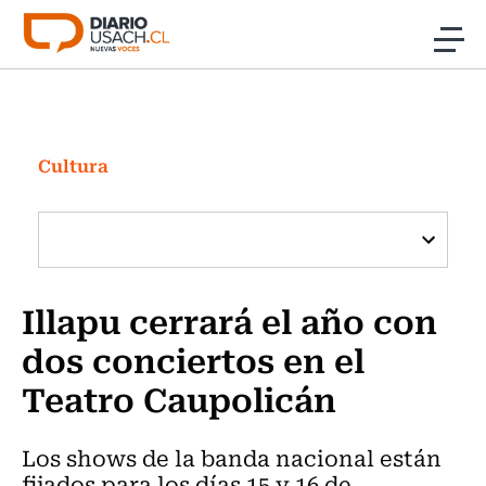
Click acá para ir directamente al contenido
Noticias
Investigación
Cultura
Cultura
Programas Radio y TV Usach
Illapu cerrará el año con
dos conciertos en el
Teatro Caupolicán
Los shows de la banda nacional están
fijados para los días 15 y 16 de